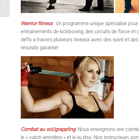
victorieux!
Warrior fitness
: Un programme unique spécialisé pour l
entrainements de kickboxing, des circuits de force et
défis a travers plusieurs niveaux avec des suivit et des
résutats garantie!
Combat au sol/grappling
: Nous enseignons une combi
le « catch wrestling » et le jiu jitsu. Nos instructeurs 