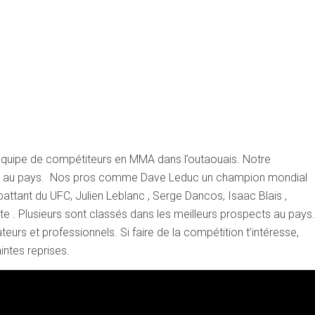
équipe de compétiteurs en MMA dans l’outaouais. Notre
out au pays. Nos pros comme Dave Leduc un champion mondial
attant du UFC, Julien Leblanc , Serge Dancos, Isaac Blais ,
e . Plusieurs sont classés dans les meilleurs prospects au pays.
rs et professionnels. Si faire de la compétition t’intéresse,
intes reprises.