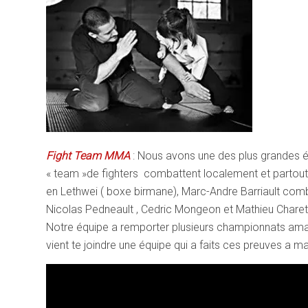
Fight Team MMA
: Nous avons une des plus grandes 
« team »de fighters combattent localement et part
en Lethwei ( boxe birmane), Marc-Andre Barriault comb
Nicolas Pedneault , Cedric Mongeon et Mathieu Charett
Notre équipe a remporter plusieurs championnats amateu
vient te joindre une équipe qui a faits ces preuves a ma