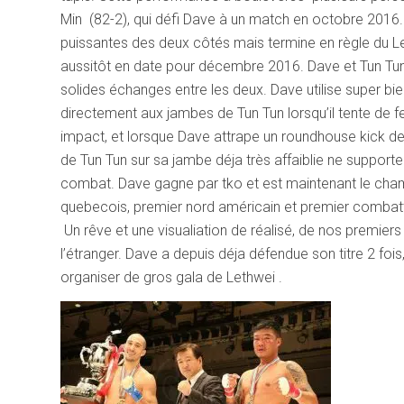
Min (82-2), qui défi Dave à un match en octobre 2016
puissantes des deux côtés mais termine en règle du Le
aussitôt en date pour décembre 2016. Dave et Tun Tu
solides échanges entre les deux. Dave utilise super bi
directement aux jambes de Tun Tun lorsqu’il tente de f
impact, et lorsque Dave attrape un roundhouse kick de 
de Tun Tun sur sa jambe déja très affaiblie ne supporte
combat. Dave gagne par tko et est maintenant le champi
quebecois, premier nord américain et premier combatt
Un rêve et une visualiation de réalisé, de nos premier
l’étranger. Dave a depuis déja défendue son titre 2 f
organiser de gros gala de Lethwei .