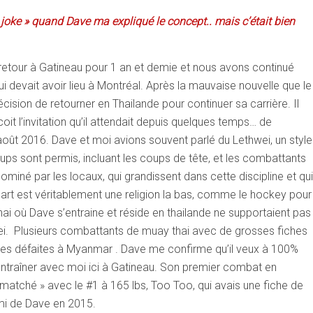
 « joke » quand Dave ma expliqué le concept.. mais c’était bien
retour à Gatineau pour 1 an et demie et nous avons continué
ui devait avoir lieu à Montréal. Après la mauvaise nouvelle que le
cision de retourner en Thailande pour continuer sa carrière. Il
oit l’invitation qu’il attendait depuis quelques temps… de
oût 2016. Dave et moi avions souvent parlé du Lethwei, un style
ups sont permis, incluant les coups de tête, et les combattants
miné par les locaux, qui grandissent dans cette discipline et qui
rt est véritablement une religion la bas, comme le hockey pour
hai où Dave s’entraine et réside en thailande ne supportaient pas
ei. Plusieurs combattants de muay thai avec de grosses fiches
es défaites à Myanmar . Dave me confirme qu’il veux à 100%
s’entraîner avec moi ici à Gatineau. Son premier combat en
 matché » avec le #1 à 165 lbs, Too Too, qui avais une fiche de
mi de Dave en 2015.