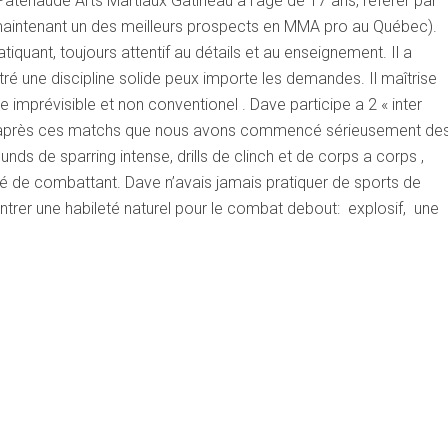
enaude Arts Martiaux Gatineau a l’âge de 17 ans, référer par
t maintenant un des meilleurs prospects en MMA pro au Québec).
quant, toujours attentif au détails et au enseignement. Il a
é une discipline solide peux importe les demandes. Il maîtrise
e imprévisible et non conventionel . Dave participe a 2 « inter
fût après ces matchs que nous avons commencé sérieusement de
ds de sparring intense, drills de clinch et de corps a corps ,
té de combattant. Dave n’avais jamais pratiquer de sports de
ntrer une habileté naturel pour le combat debout: explosif, une