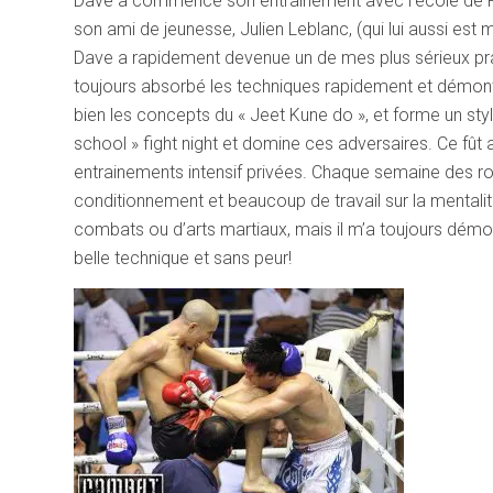
Dave a commencé son entrainement avec l’école de Pat
son ami de jeunesse, Julien Leblanc, (qui lui aussi es
Dave a rapidement devenue un de mes plus sérieux prati
toujours absorbé les techniques rapidement et démontr
bien les concepts du « Jeet Kune do », et forme un styl
school » fight night et domine ces adversaires. Ce 
entrainements intensif privées. Chaque semaine des roun
conditionnement et beaucoup de travail sur la mentali
combats ou d’arts martiaux, mais il m’a toujours démo
belle technique et sans peur!