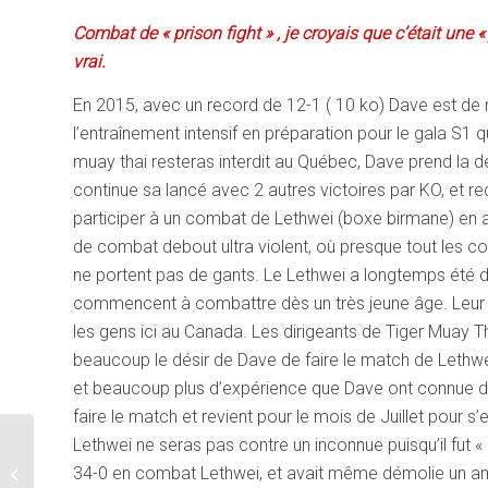
Combat de « prison fight » , je croyais que c’était une
vrai.
En 2015, avec un record de 12-1 ( 10 ko) Dave est de 
l’entraînement intensif en préparation pour le gala S1 q
muay thai resteras interdit au Québec, Dave prend la dé
continue sa lancé avec 2 autres victoires par KO, et rec
participer à un combat de Lethwei (boxe birmane) en a
de combat debout ultra violent, où presque tout les co
ne portent pas de gants. Le Lethwei a longtemps été do
commencent à combattre dès un très jeune âge. Leur a
les gens ici au Canada. Les dirigeants de Tiger Muay T
beaucoup le désir de Dave de faire le match de Lethw
et beaucoup plus d’expérience que Dave ont connue d
faire le match et revient pour le mois de Juillet pour 
Lethwei ne seras pas contre un inconnue puisqu’il fut «
Arts Martiaux
34-0 en combat Lethwei, et avait même démolie un a
Patenaude Gatineau