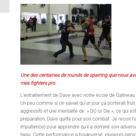
Une des centaines de rounds de sparring que nous avo
mes fighters pro.
L’entraînement de Dave avec notre école de Gatineau a
Un peu comme si on savait qu’un jour ça porterait fru
aggressifs et une mentalité de » DO or Die », ce qui es
préparation, Dave quitte pour son combat. Je recoit l’
impatience) pour apprendre qu’il a dominé son adversair
tapis. Cette performance a bouleversé plusieurs perso