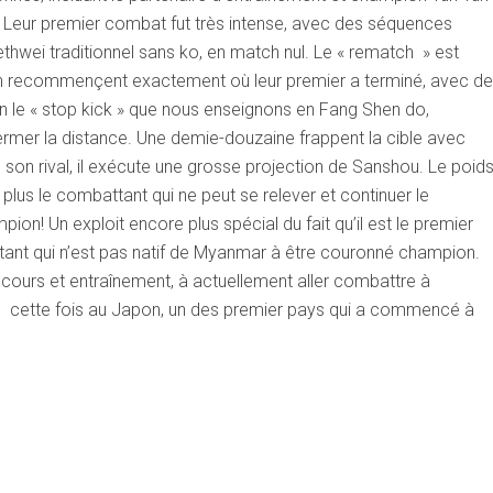
. Leur premier combat fut très intense, avec des séquences
thwei traditionnel sans ko, en match nul. Le « rematch » est
n recommençent exactement où leur premier a terminé, avec de
en le « stop kick » que nous enseignons en Fang Shen do,
ermer la distance. Une demie-douzaine frappent la cible avec
son rival, il exécute une grosse projection de Sanshou. Le poid
 plus le combattant qui ne peut se relever et continuer le
on! Un exploit encore plus spécial du fait qu’il est le premier
ant qui n’est pas natif de Myanmar à être couronné champion.
s cours et entraînement, à actuellement aller combattre à
ois, cette fois au Japon, un des premier pays qui a commencé à