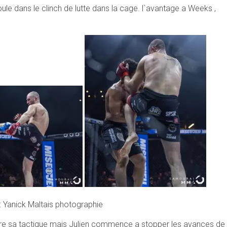
le dans le clinch de lutte dans la cage. l`avantage a Weeks ,
 Yanick Maltais photographie
e sa tactique mais Julien commence a stopper les avances de