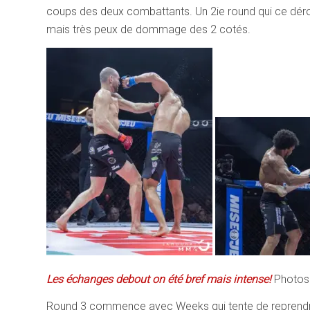
coups des deux combattants. Un 2ie round qui ce dérou
mais très peux de dommage des 2 cotés.
Les échanges debout on été bref mais intense!
Photos:
Round 3 commence avec Weeks qui tente de reprendr