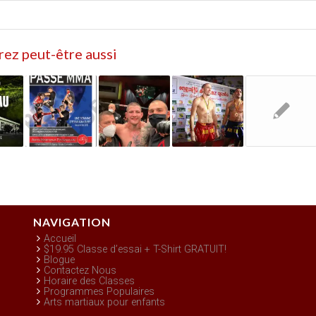
ez peut-être aussi
NAVIGATION
Accueil
$19.95 Classe d’essai + T-Shirt GRATUIT!
Blogue
Contactez Nous
Horaire des Classes
Programmes Populaires
Arts martiaux pour enfants