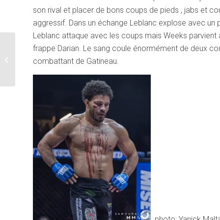
son rival et placer de bons coups de pieds , jabs et 
aggressif. Dans un échange Leblanc explose avec un pu
Leblanc attaque avec les coups mais Weeks parvient 
frappe Darian. Le sang coule énormément de deux cou
Promotion de Janvier
2025 Arts Martiaux
combattant de Gatineau.
Patenaude Gatineau
photo: Yanick Malt