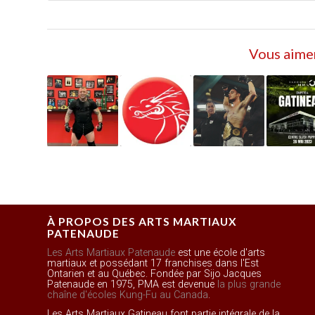
Vous aimer
À PROPOS DES ARTS MARTIAUX
PATENAUDE
Les Arts Martiaux Patenaude
est une école d'arts
martiaux et possédant 17 franchises dans l'Est
Ontarien et au Québec. Fondée par Sijo Jacques
Patenaude en 1975, PMA est devenue
la plus grande
chaîne d'écoles Kung-Fu au Canada
.
Les Arts Martiaux Gatineau font partie intégrale de la