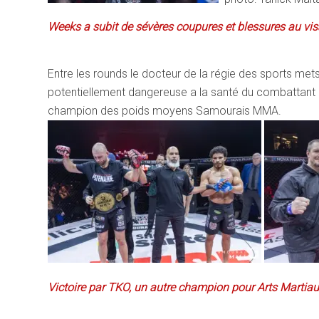
Weeks a subit de sévères coupures et blessures au vi
Entre les rounds le docteur de la régie des sports met
potentiellement dangereuse a la santé du combattant a
champion des poids moyens Samourais MMA.
Victoire par TKO, un autre champion pour Arts Marti