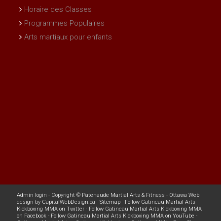
Horaire des Classes
Programmes Populaires
Arts martiaux pour enfants
Admin login
- Copyright ©
Patenaude Martial Arts & Fitness
-
Ottawa Web
design
by
CapitalWebDesign.ca
-
Sitemap
-
Follow Gatineau Martial Arts
Kickboxing MMA on Twitter
-
Follow Gatineau Martial Arts Kickboxing MMA
on Facebook
-
Follow Gatineau Martial Arts Kickboxing MMA on YouTube
-