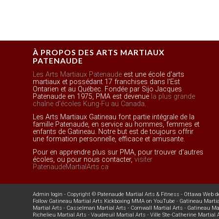
À PROPOS DES ARTS MARTIAUX
PATENAUDE
Les Arts Martiaux Patenaude
est une école d'arts
martiaux et possédant 17 franchises dans l'Est
Ontarien et au Québec. Fondée par Sijo Jacques
Patenaude en 1975, PMA est devenue
la plus grande
chaîne d'écoles Kung-Fu au Canada
.
Les Arts Martiaux Gatineau font partie intégrale de la
famille Patenaude, en service au hommes, femmes et
enfants de Gatineau. Notre but est de toujours offrir
une formation personnelle, efficace et amusante.
Pour en apprendre plus sur PMA, pour trouver d'autres
écoles, ou pour nous contacter,
visiter
PatenaudeMartialArts.ca
Admin login
- Copyright ©
Patenaude Martial Arts & Fitness
-
Ottawa Web d
Follow Gatineau Martial Arts Kickboxing MMA on YouTube
-
Gatineau Martia
Martial Arts
-
Casselman Martial Arts
-
Cornwall Martial Arts
-
Gatineau Mar
Richelieu Martial Arts
-
Vaudreuil Martial Arts
-
Ville Ste-Catherine Martial 