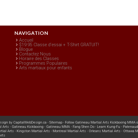
NAVIGATION
Accueil
$19.95 Classe d’essai + T-Shirt GRATUIT!
Blogue
Contactez Nous
Horaire des Classes
Programmes Populaires
Arts martiaux pour enfants
esign
by
CapitalWebDesign.ca
-
Sitemap
-
Follow Gatineau Martial Arts Kickboxing MMA o
l Arts
-
Gatineau Kickboxing
-
Gatineau MMA
-
Fang Shen Do
-
Learn Kung-Fu
-
Patenaude
tial Arts
-
Kingston Martial Arts
-
Montreal Martial Arts
-
Orleans Martial Arts
-
Ottawa Ma
Arts