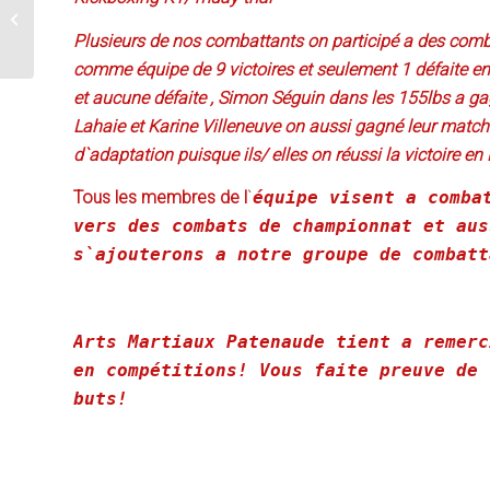
Marc-André Barriault :
Prochain défi au UFC
Plusieurs de nos combattants on participé a des comb
comme équipe de 9 victoires et seulement 1 défaite e
et aucune défaite , Simon Séguin dans les 155lbs a gag
Lahaie et Karine Villeneuve on aussi gagné leur matc
d`adaptation puisque ils/ elles on réussi la victoire en
Tous les membres de l
`
équipe visent a comba
vers des combats de championnat et aus
s`ajouterons a notre groupe de combatt
Arts Martiaux Patenaude tient a remerc
en compétitions! Vous faite preuve de 
buts!