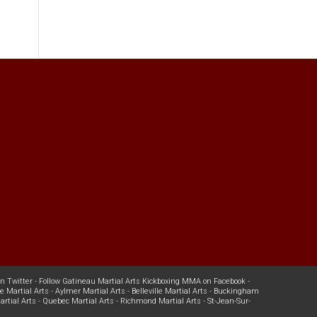
n Twitter
-
Follow Gatineau Martial Arts Kickboxing MMA on Facebook
-
 Martial Arts
-
Aylmer Martial Arts
-
Belleville Martial Arts
-
Buckingham
rtial Arts
-
Quebec Martial Arts
-
Richmond Martial Arts
-
St-Jean-Sur-