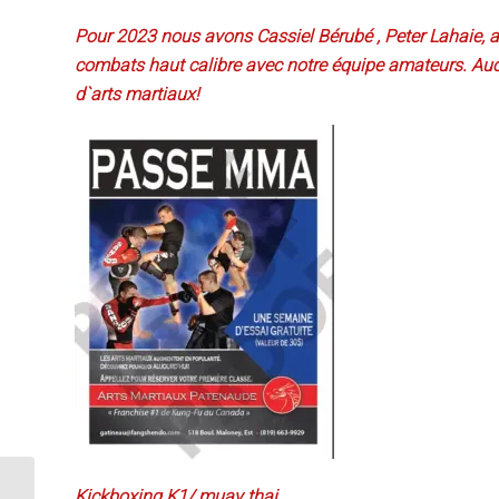
Pour 2023 nous avons Cassiel Bérubé , Peter Lahaie, ai
combats haut calibre avec notre équipe amateurs. Auc
d`arts martiaux!
Kickboxing K1/ muay thai