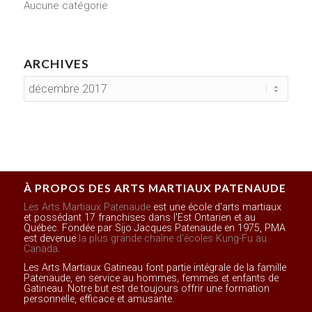
Aucune catégorie
ARCHIVES
À PROPOS DES ARTS MARTIAUX PATENAUDE
Les Arts Martiaux Patenaude
est une école d'arts martiaux
et possédant 17 franchises dans l'Est Ontarien et au
Québec. Fondée par Sijo Jacques Patenaude en 1975, PMA
est devenue
la plus grande chaîne d'écoles Kung-Fu au
Canada
.
Les Arts Martiaux Gatineau font partie intégrale de la famille
Patenaude, en service au hommes, femmes et enfants de
Gatineau. Notre but est de toujours offrir une formation
personnelle, efficace et amusante.