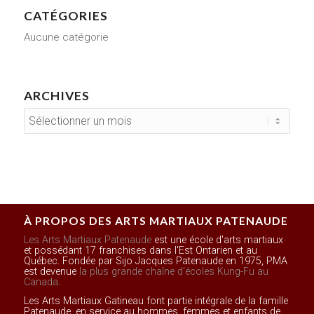
CATÉGORIES
Aucune catégorie
ARCHIVES
À PROPOS DES ARTS MARTIAUX PATENAUDE
Les Arts Martiaux Patenaude
est une école d'arts martiaux
et possédant 17 franchises dans l'Est Ontarien et au
Québec. Fondée par Sijo Jacques Patenaude en 1975, PMA
est devenue
la plus grande chaîne d'écoles Kung-Fu au
Canada
.
Les Arts Martiaux Gatineau font partie intégrale de la famille
Patenaude, en service au hommes, femmes et enfants de