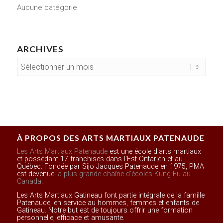
Aucune catégorie
ARCHIVES
À PROPOS DES ARTS MARTIAUX PATENAUDE
Les Arts Martiaux Patenaude
est une école d'arts martiaux
et possédant 17 franchises dans l'Est Ontarien et au
Québec. Fondée par Sijo Jacques Patenaude en 1975, PMA
est devenue
la plus grande chaîne d'écoles Kung-Fu au
Canada
.
Les Arts Martiaux Gatineau font partie intégrale de la famille
Patenaude, en service au hommes, femmes et enfants de
Gatineau. Notre but est de toujours offrir une formation
personnelle, efficace et amusante.