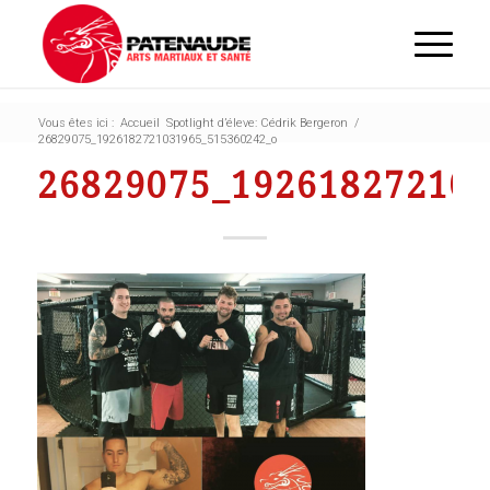
Vous êtes ici :
Accueil
Spotlight d’éleve: Cédrik Bergeron
/
26829075_1926182721031965_515360242_o
26829075_19261827210