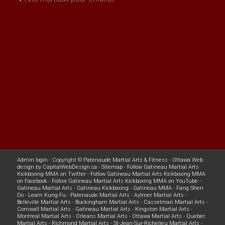
Admin login
- Copyright ©
Patenaude Martial Arts & Fitness
-
Ottawa Web
design
by
CapitalWebDesign.ca
-
Sitemap
-
Follow Gatineau Martial Arts
Kickboxing MMA on Twitter
-
Follow Gatineau Martial Arts Kickboxing MMA
on Facebook
-
Follow Gatineau Martial Arts Kickboxing MMA on YouTube
-
Gatineau Martial Arts
-
Gatineau Kickboxing
-
Gatineau MMA
-
Fang Shen
Do
-
Learn Kung-Fu
-
Patenaude Martial Arts
-
Aylmer Martial Arts
-
Belleville Martial Arts
-
Buckingham Martial Arts
-
Casselman Martial Arts
-
Cornwall Martial Arts
-
Gatineau Martial Arts
-
Kingston Martial Arts
-
Montreal Martial Arts
-
Orleans Martial Arts
-
Ottawa Martial Arts
-
Quebec
Martial Arts
-
Richmond Martial Arts
-
St-Jean-Sur-Richelieu Martial Arts
-