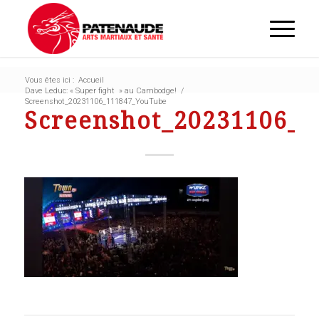
Vous êtes ici :
Accueil
Dave Leduc: « Super fight » au Cambodge!
/
Screenshot_20231106_111847_YouTube
Screenshot_20231106_