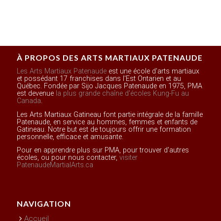
À PROPOS DES ARTS MARTIAUX PATENAUDE
Les Arts Martiaux Patenaude
est une école d'arts martiaux
et possédant 17 franchises dans l'Est Ontarien et au
Québec. Fondée par Sijo Jacques Patenaude en 1975, PMA
est devenue
la plus grande chaîne d'écoles Kung-Fu au
Canada
.
Les Arts Martiaux Gatineau font partie intégrale de la famille
Patenaude, en service au hommes, femmes et enfants de
Gatineau. Notre but est de toujours offrir une formation
personnelle, efficace et amusante.
Pour en apprendre plus sur PMA, pour trouver d'autres
écoles, ou pour nous contacter,
visiter
PatenaudeMartialArts.ca
NAVIGATION
Accueil