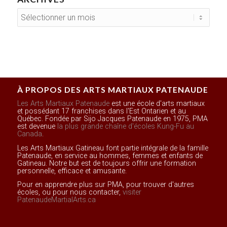
À PROPOS DES ARTS MARTIAUX PATENAUDE
Les Arts Martiaux Patenaude
est une école d'arts martiaux
et possédant 17 franchises dans l'Est Ontarien et au
Québec. Fondée par Sijo Jacques Patenaude en 1975, PMA
est devenue
la plus grande chaîne d'écoles Kung-Fu au
Canada
.
Les Arts Martiaux Gatineau font partie intégrale de la famille
Patenaude, en service au hommes, femmes et enfants de
Gatineau. Notre but est de toujours offrir une formation
personnelle, efficace et amusante.
Pour en apprendre plus sur PMA, pour trouver d'autres
écoles, ou pour nous contacter,
visiter
PatenaudeMartialArts.ca