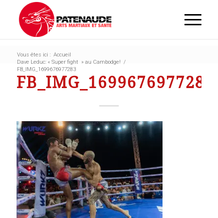
Vous êtes ici :
Accueil
Dave Leduc: « Super fight » au Cambodge!
/
FB_IMG_1699676977283
FB_IMG_1699676977283