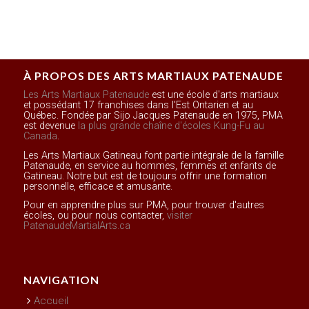
À PROPOS DES ARTS MARTIAUX PATENAUDE
Les Arts Martiaux Patenaude
est une école d'arts martiaux
et possédant 17 franchises dans l'Est Ontarien et au
Québec. Fondée par Sijo Jacques Patenaude en 1975, PMA
est devenue
la plus grande chaîne d'écoles Kung-Fu au
Canada
.
Les Arts Martiaux Gatineau font partie intégrale de la famille
Patenaude, en service au hommes, femmes et enfants de
Gatineau. Notre but est de toujours offrir une formation
personnelle, efficace et amusante.
Pour en apprendre plus sur PMA, pour trouver d'autres
écoles, ou pour nous contacter,
visiter
PatenaudeMartialArts.ca
NAVIGATION
Accueil