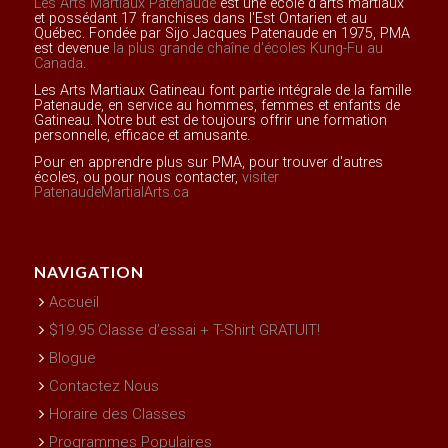
Les Arts Martiaux Patenaude
est une école d'arts martiaux
et possédant 17 franchises dans l'Est Ontarien et au
Québec. Fondée par Sijo Jacques Patenaude en 1975, PMA
est devenue
la plus grande chaîne d'écoles Kung-Fu au
Canada
.
Les Arts Martiaux Gatineau font partie intégrale de la famille
Patenaude, en service au hommes, femmes et enfants de
Gatineau. Notre but est de toujours offrir une formation
personnelle, efficace et amusante.
Pour en apprendre plus sur PMA, pour trouver d'autres
écoles, ou pour nous contacter,
visiter
PatenaudeMartialArts.ca
NAVIGATION
Accueil
$19.95 Classe d’essai + T-Shirt GRATUIT!
Blogue
Contactez Nous
Horaire des Classes
Programmes Populaires