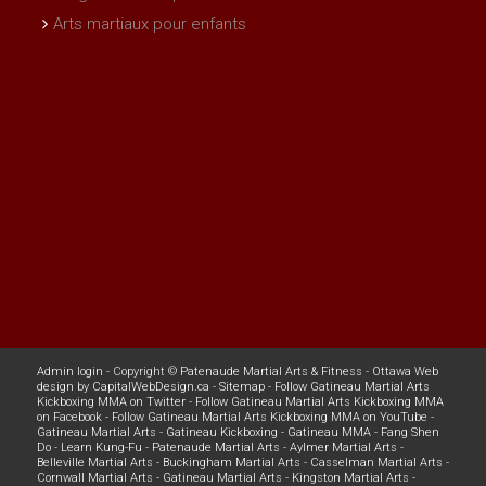
Arts martiaux pour enfants
Admin login
- Copyright ©
Patenaude Martial Arts & Fitness
-
Ottawa Web
design
by
CapitalWebDesign.ca
-
Sitemap
-
Follow Gatineau Martial Arts
Kickboxing MMA on Twitter
-
Follow Gatineau Martial Arts Kickboxing MMA
on Facebook
-
Follow Gatineau Martial Arts Kickboxing MMA on YouTube
-
Gatineau Martial Arts
-
Gatineau Kickboxing
-
Gatineau MMA
-
Fang Shen
Do
-
Learn Kung-Fu
-
Patenaude Martial Arts
-
Aylmer Martial Arts
-
Belleville Martial Arts
-
Buckingham Martial Arts
-
Casselman Martial Arts
-
Cornwall Martial Arts
-
Gatineau Martial Arts
-
Kingston Martial Arts
-