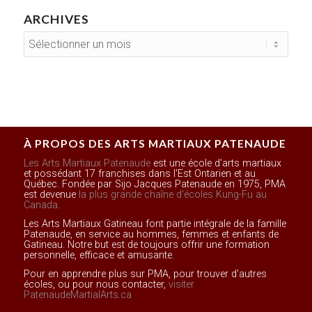
ARCHIVES
À PROPOS DES ARTS MARTIAUX PATENAUDE
Les Arts Martiaux Patenaude
est une école d'arts martiaux
et possédant 17 franchises dans l'Est Ontarien et au
Québec. Fondée par Sijo Jacques Patenaude en 1975, PMA
est devenue
la plus grande chaîne d'écoles Kung-Fu au
Canada
.
Les Arts Martiaux Gatineau font partie intégrale de la famille
Patenaude, en service au hommes, femmes et enfants de
Gatineau. Notre but est de toujours offrir une formation
personnelle, efficace et amusante.
Pour en apprendre plus sur PMA, pour trouver d'autres
écoles, ou pour nous contacter,
visiter
PatenaudeMartialArts.ca