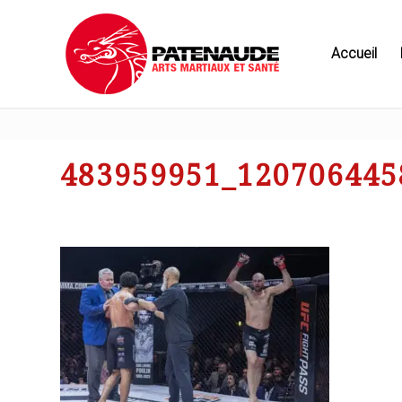
Accueil
483959951_120706445