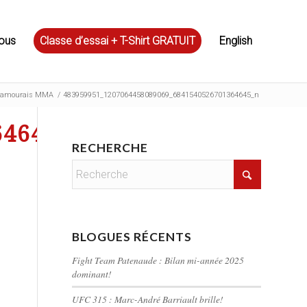
ous
Classe d’essai + T-Shirt GRATUIT
English
 Samourais MMA
/
483959951_1207064458089069_6841540526701364645_n
64645_n
RECHERCHE
BLOGUES RÉCENTS
Fight Team Patenaude : Bilan mi-année 2025
dominant!
UFC 315 : Marc-André Barriault brille!