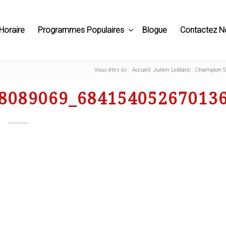
Horaire
Programmes Populaires
Blogue
Contactez N
Vous êtes ici :
Accueil
Julien Leblanc : Champion
8089069_68415405267013