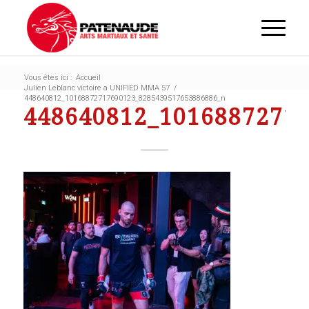
Vous êtes ici :
Accueil
Julien Leblanc victoire a UNIFIED MMA 57
/
448640812_10168872717690123_8285439517653886886_n
448640812_1016887271