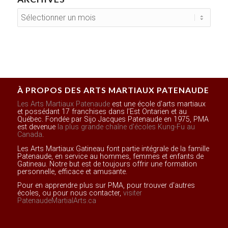
À PROPOS DES ARTS MARTIAUX PATENAUDE
Les Arts Martiaux Patenaude
est une école d'arts martiaux
et possédant 17 franchises dans l'Est Ontarien et au
Québec. Fondée par Sijo Jacques Patenaude en 1975, PMA
est devenue
la plus grande chaîne d'écoles Kung-Fu au
Canada
.
Les Arts Martiaux Gatineau font partie intégrale de la famille
Patenaude, en service au hommes, femmes et enfants de
Gatineau. Notre but est de toujours offrir une formation
personnelle, efficace et amusante.
Pour en apprendre plus sur PMA, pour trouver d'autres
écoles, ou pour nous contacter,
visiter
PatenaudeMartialArts.ca