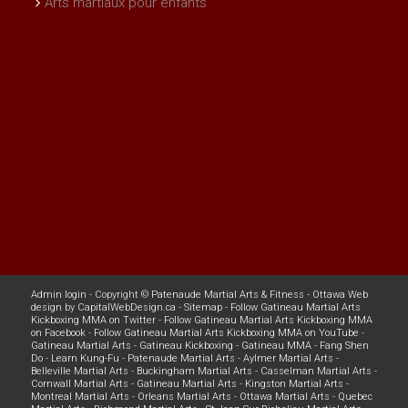
Arts martiaux pour enfants
Admin login
- Copyright ©
Patenaude Martial Arts & Fitness
-
Ottawa Web
design
by
CapitalWebDesign.ca
-
Sitemap
-
Follow Gatineau Martial Arts
Kickboxing MMA on Twitter
-
Follow Gatineau Martial Arts Kickboxing MMA
on Facebook
-
Follow Gatineau Martial Arts Kickboxing MMA on YouTube
-
Gatineau Martial Arts
-
Gatineau Kickboxing
-
Gatineau MMA
-
Fang Shen
Do
-
Learn Kung-Fu
-
Patenaude Martial Arts
-
Aylmer Martial Arts
-
Belleville Martial Arts
-
Buckingham Martial Arts
-
Casselman Martial Arts
-
Cornwall Martial Arts
-
Gatineau Martial Arts
-
Kingston Martial Arts
-
Montreal Martial Arts
-
Orleans Martial Arts
-
Ottawa Martial Arts
-
Quebec