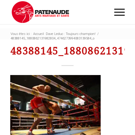
Vous êtes ici :
Accueil
Dave Leduc : Toujours champion!
/
48388145_1880862131982804_4746273994083139584_o
48388145_18808621319