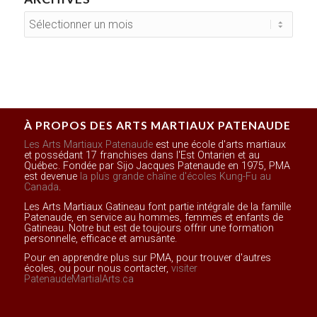
À PROPOS DES ARTS MARTIAUX PATENAUDE
Les Arts Martiaux Patenaude
est une école d'arts martiaux
et possédant 17 franchises dans l'Est Ontarien et au
Québec. Fondée par Sijo Jacques Patenaude en 1975, PMA
est devenue
la plus grande chaîne d'écoles Kung-Fu au
Canada
.
Les Arts Martiaux Gatineau font partie intégrale de la famille
Patenaude, en service au hommes, femmes et enfants de
Gatineau. Notre but est de toujours offrir une formation
personnelle, efficace et amusante.
Pour en apprendre plus sur PMA, pour trouver d'autres
écoles, ou pour nous contacter,
visiter
PatenaudeMartialArts.ca